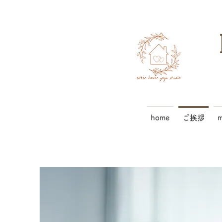
home
ご挨拶
m