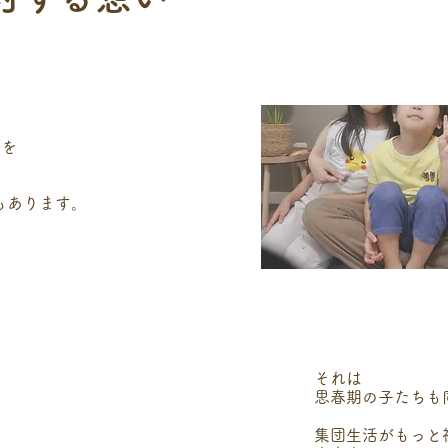
断を
でもあります。
それは
思春期の子たちも
集団生活がもっと