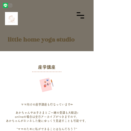
little home yoga studio
座学講座
​ママ向けの座学講座も行なっています✏︎
あかちゃんやお子さまとご一緒の受講も大歓迎♪
onlineの場合は全日アーカイブがつきますので、
​あかちゃんがネンネした後にゆっくり見返すことも可能です。
”ママのために私ができることはなんだろう？”