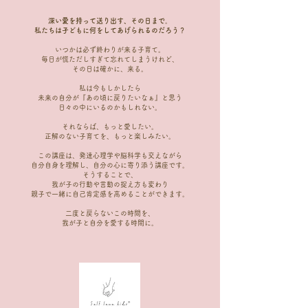
深い愛を持って送り出す、その日まで。
​私たちは子どもに何をしてあげられるのだろう？
いつかは必ず終わりが来る子育て。
毎日が慌ただしすぎて忘れてしまうけれど、
その日は確かに、来る。
私は今もしかしたら
未来の自分が『あの頃に戻りたいなぁ』と思う
日々の中にいるのかもしれない。
それならば、もっと愛したい。
正解のない子育てを、もっと楽しみたい。
この講座は、発達心理学や脳科学も交えながら
自分自身を理解し、自分の心に寄り添う講座です。
そうすることで、
我が子の行動や言動の捉え方も変わり
親子で一緒に自己肯定感を高めることができます。
二度と戻らないこの時間を、
​我が子と自分を愛する時間に。