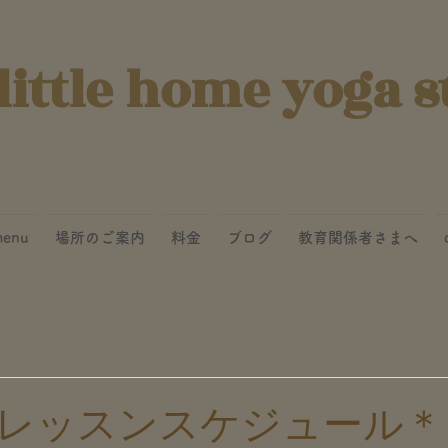
little home yoga s
enu
場所のご案内
料金
ブログ
教育関係者さまへ
レッスンスケジュール＊