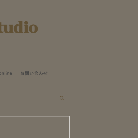
tudio
online
お問い合わせ